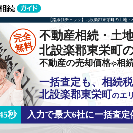
【路線価チェック】北設楽郡東栄町の土地・
不動産相続・土
完全
無料
北設楽郡東栄町
不動産の売却価格
相
や
一括査定も、相続税
北設楽郡東栄町
の
エ
45秒
入力で最大6社に一括査定