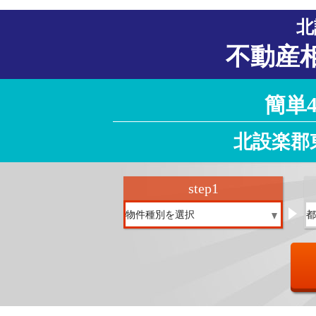
北
不動産
簡単
北設楽郡
step
1