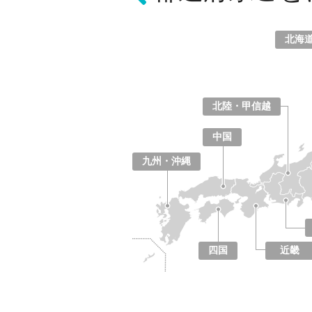
北海
北海道
青森県
岩手県
宮城県
秋田県
山形県
福島県
北陸・甲信越
山梨県
長野県
新潟県
富山県
石川県
福井県
中国
鳥取県
島根県
岡山県
広島県
山口県
九州・沖縄
福岡県
佐賀県
長崎県
熊本県
大分県
宮崎県
鹿児島県
沖縄県
四国
近畿
徳島県
香川県
愛媛県
高知県
大阪府
京都府
兵庫県
奈良県
滋賀県
和歌山県