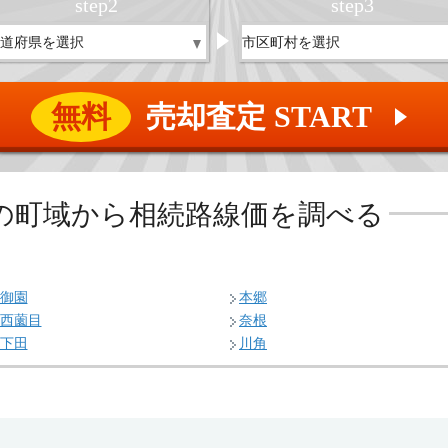
step
2
step
3
無料
売却査定 START
▲
の
町域から相続路線価を調べる
御園
本郷
西薗目
奈根
下田
川角