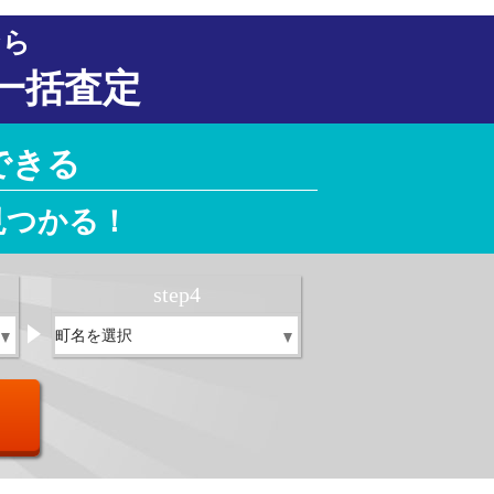
なら
一括査定
できる
見つかる！
step
4