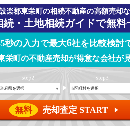
設楽郡東栄町の相続不動産の高額売却
相続・土地相続ガイドで無料
6
45秒の入力で最大
社を比較検討
東栄町の不動産売却が得意な会社が
step
2
step
3
無料
売却査定 START
▲