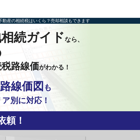
不動産の相続税はいくら？売却相談もできます
地相続ガイド
なら、
の
続税路線価
がわかる！
路線価図
も
リア別に対応！
依頼！