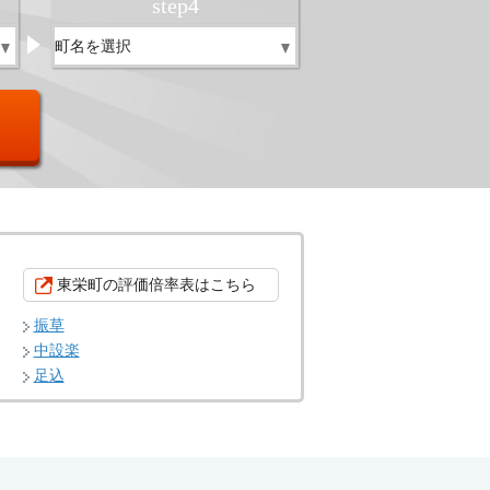
step
4
東栄町の評価倍率表はこちら
振草
中設楽
足込