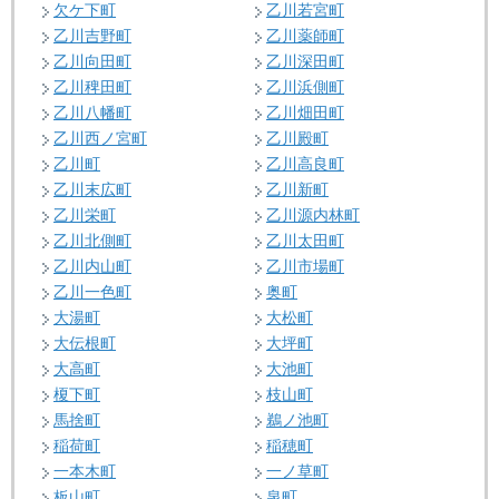
欠ケ下町
乙川若宮町
乙川吉野町
乙川薬師町
乙川向田町
乙川深田町
乙川稗田町
乙川浜側町
乙川八幡町
乙川畑田町
乙川西ノ宮町
乙川殿町
乙川町
乙川高良町
乙川末広町
乙川新町
乙川栄町
乙川源内林町
乙川北側町
乙川太田町
乙川内山町
乙川市場町
乙川一色町
奥町
大湯町
大松町
大伝根町
大坪町
大高町
大池町
榎下町
枝山町
馬捨町
鵜ノ池町
稲荷町
稲穂町
一本木町
一ノ草町
板山町
泉町