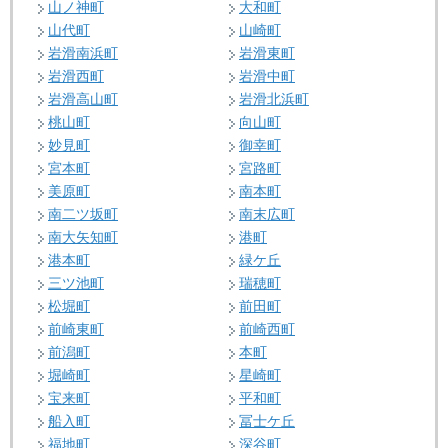
山ノ神町
大和町
山代町
山崎町
岩滑南浜町
岩滑東町
岩滑西町
岩滑中町
岩滑高山町
岩滑北浜町
桃山町
向山町
妙見町
御幸町
宮本町
宮路町
美原町
南本町
南二ツ坂町
南末広町
南大矢知町
港町
港本町
緑ケ丘
三ツ池町
瑞穂町
松堀町
前田町
前崎東町
前崎西町
前潟町
本町
堀崎町
星崎町
宝来町
平和町
船入町
冨士ケ丘
福地町
深谷町