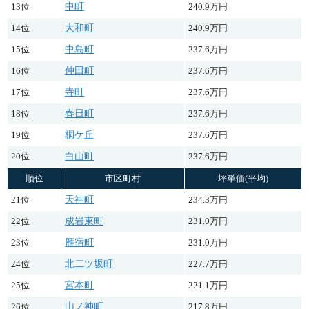
13位
中町
240.9万円
14位
大和町
240.9万円
15位
中島町
237.6万円
16位
仲田町
237.6万円
17位
寺町
237.6万円
18位
春日町
237.6万円
19位
桐ケ丘
237.6万円
20位
白山町
237.6万円
順位
市区町村
坪単価(平均)
21位
天神町
234.3万円
22位
成岩東町
231.0万円
23位
雁宿町
231.0万円
24位
北二ツ坂町
227.7万円
25位
宮本町
221.1万円
26位
山ノ神町
217.8万円