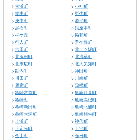
古浜町
小神町
郷中町
更生町
庚申町
源平町
黒石町
銀座本町
桐ケ丘
協和町
行人町
君ケ橋町
吉田町
北二ツ坂町
北浜田町
北滑草町
北末広町
北大矢知町
勘内町
神田町
川田町
川崎町
雁宿町
鴉根町
亀崎常盤町
亀崎月見町
亀崎町
亀崎高根町
亀崎新田町
亀崎北浦町
亀崎大洞町
亀崎相生町
上浜町
神代町
上定光町
上池町
金山町
春日町