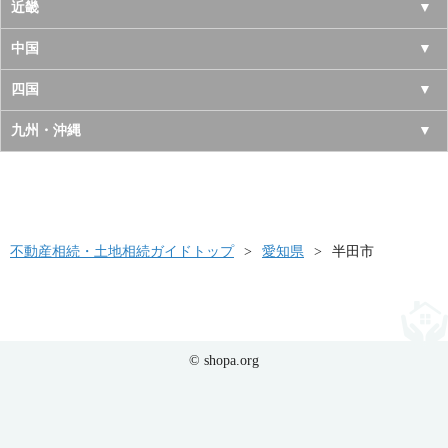
宮城県
千葉県
長野県
愛知県
近畿
秋田県
埼玉県
新潟県
岐阜県
大阪府
中国
山形県
茨城県
富山県
三重県
京都府
鳥取県
四国
福島県
栃木県
石川県
静岡県
兵庫県
島根県
徳島県
九州・沖縄
群馬県
福井県
奈良県
岡山県
香川県
福岡県
滋賀県
広島県
愛媛県
佐賀県
和歌山県
山口県
高知県
不動産相続・土地相続ガイドトップ
長崎県
愛知県
半田市
熊本県
大分県
© shopa.org
宮崎県
鹿児島県