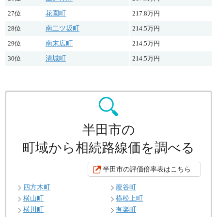
27位
花園町
217.8万円
28位
南二ツ坂町
214.5万円
29位
南末広町
214.5万円
30位
清城町
214.5万円
半田市の
町域から相続路線価を調べる
半田市の評価倍率表はこちら
四方木町
葭谷町
横山町
横松上町
横川町
有楽町