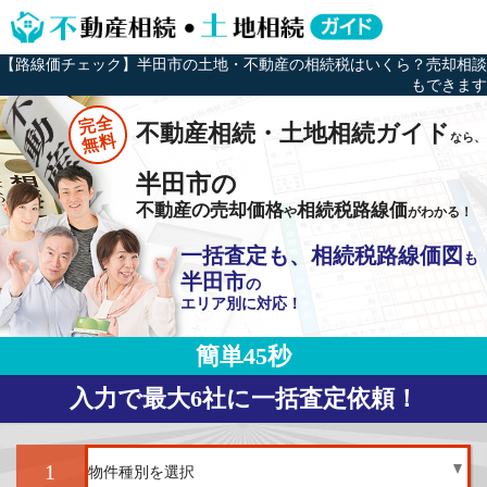
【路線価チェック】半田市の土地・不動産の相続税はいくら？売却相談
もできます
完全
不動産相続・土地相続ガイド
なら、
無料
半田市の
不動産の売却価格
相続税路線価
や
がわかる！
一括査定も、相続税路線価図
も
半田市
の
エリア別に対応！
簡単45秒
入力で最大6社に一括査定依頼！
1