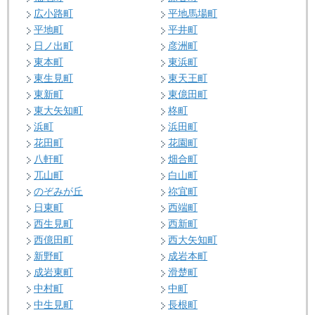
広小路町
平地馬場町
平地町
平井町
日ノ出町
彦洲町
東本町
東浜町
東生見町
東天王町
東新町
東億田町
東大矢知町
柊町
浜町
浜田町
花田町
花園町
八軒町
畑合町
兀山町
白山町
のぞみが丘
祢宜町
日東町
西端町
西生見町
西新町
西億田町
西大矢知町
新野町
成岩本町
成岩東町
滑楚町
中村町
中町
中生見町
長根町