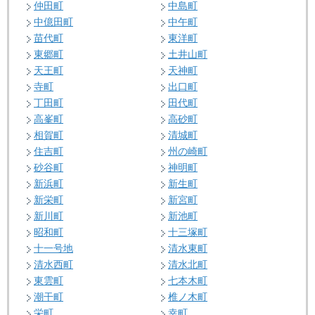
仲田町
中島町
中億田町
中午町
苗代町
東洋町
東郷町
土井山町
天王町
天神町
寺町
出口町
丁田町
田代町
高峯町
高砂町
相賀町
清城町
住吉町
州の崎町
砂谷町
神明町
新浜町
新生町
新栄町
新宮町
新川町
新池町
昭和町
十三塚町
十一号地
清水東町
清水西町
清水北町
東雲町
七本木町
潮干町
椎ノ木町
栄町
幸町