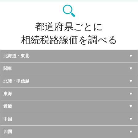
都道府県ごとに
相続税路線価を調べる
北海道・東北
北海道
関東
青森県
東京都
北陸・甲信越
岩手県
神奈川県
山梨県
東海
宮城県
千葉県
長野県
愛知県
近畿
秋田県
埼玉県
新潟県
岐阜県
大阪府
中国
山形県
茨城県
富山県
三重県
京都府
鳥取県
四国