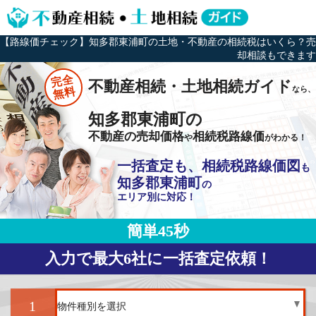
【路線価チェック】知多郡東浦町の土地・不動産の相続税はいくら？売
却相談もできます
完全
不動産相続・土地相続ガイド
なら、
無料
知多郡東浦町の
不動産の売却価格
相続税路線価
や
がわかる！
一括査定も、相続税路線価図
も
知多郡東浦町
の
エリア別に対応！
簡単45秒
入力で最大6社に一括査定依頼！
1