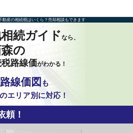
不動産の相続税はいくら？売却相談もできます
地相続ガイド
なら、
栢森の
続税路線価
がわかる！
路線価図
も
の
エリア別に対応！
依頼！