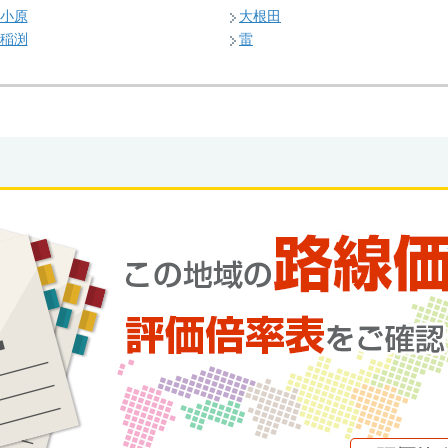
小原
大根田
稲渕
雷