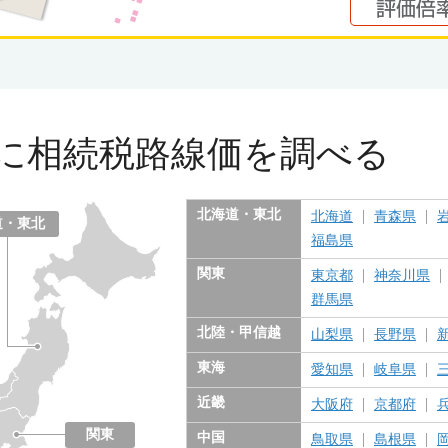
に
相続税路線価を調べる
北海道・東北
北海道
青森県
道・東北
福島県
関東
東京都
神奈川県
群馬県
北陸・甲信越
山梨県
長野県
東海
愛知県
岐阜県
近畿
大阪府
京都府
関東
中国
鳥取県
島根県