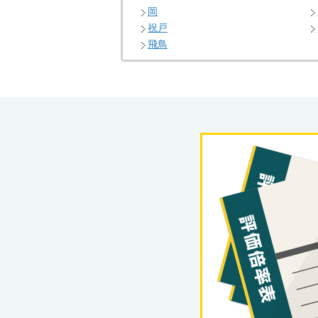
岡
祝戸
飛鳥