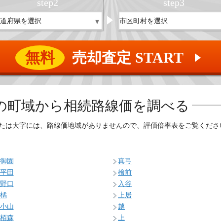
step
2
step
3
無料
売却査定 START
▲
の
町域から相続路線価を調べる
たは大字には、路線価地域がありませんので、評価倍率表をご覧くださ
御園
真弓
平田
檜前
野口
入谷
橘
上居
小山
越
栢森
上