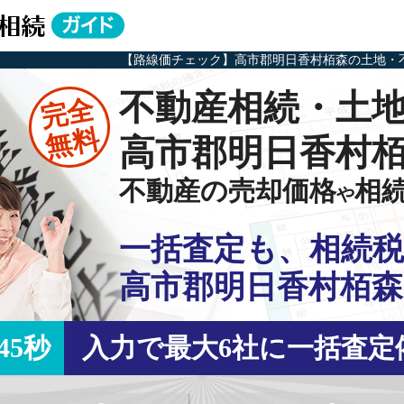
【路線価チェック】高市郡明日香村栢森の土地・
不動産相続・土
完全
無料
高市郡明日香村
不動産の売却価格
相
や
一括査定も、相続税
高市郡明日香村栢森
45秒
入力で最大6社に一括査定