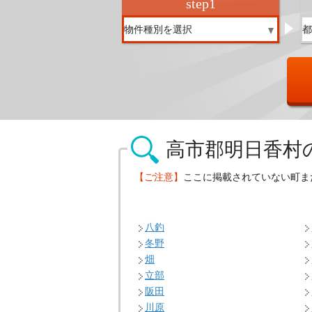
step
1
高市郡明日香村
【ご注意】
ここに掲載されていない町ま
八釣
冬野
畑
立部
阪田
川原