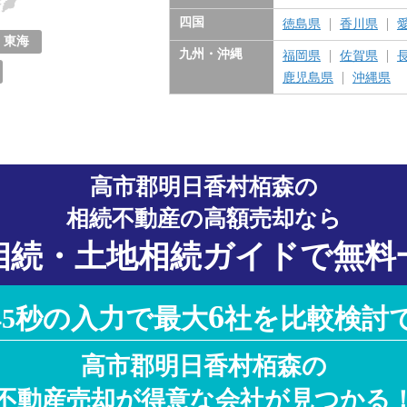
東京都
神奈川県
千葉県
埼玉県
茨城県
栃木県
群馬県
四国
徳島県
香川県
東海
九州・沖縄
福岡県
佐賀県
愛知県
岐阜県
三重県
静岡県
鹿児島県
沖縄県
高市郡明日香村栢森の
相続不動産の高額売却なら
相続・土地相続ガイドで無料
6
45秒の入力で最大
社を比較検討
高市郡明日香村栢森の
不動産売却が得意な会社が見つかる