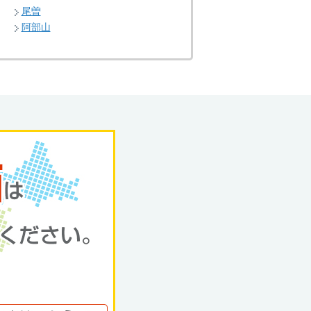
尾曽
阿部山