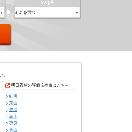
step
4
い。
明日香村の評価倍率表はこちら
細川
東山
豊浦
島庄
栗原
奥山