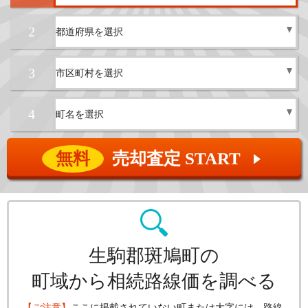
2
3
4
無料
売却査定 START
▲
生駒郡斑鳩町の
町域から相続路線価を調べる
【ご注意】
ここに掲載されていない町または大字には、路線