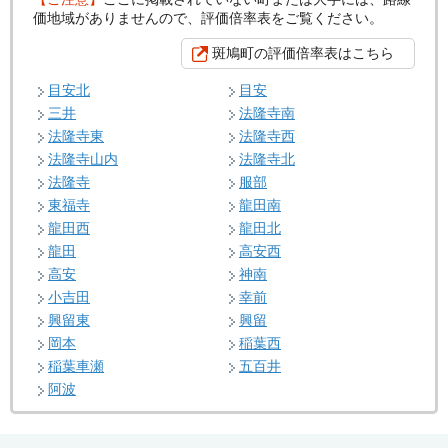
価地域がありませんので、評価倍率表をご覧ください。
斑鳩町の評価倍率表はこちら
目安北
目安
三井
法隆寺南
法隆寺東
法隆寺西
法隆寺山内
法隆寺北
法隆寺
服部
東福寺
龍田南
龍田西
龍田北
龍田
高安西
高安
神南
小吉田
幸前
興留東
興留
岡本
稲葉西
稲葉車瀬
五百井
阿波