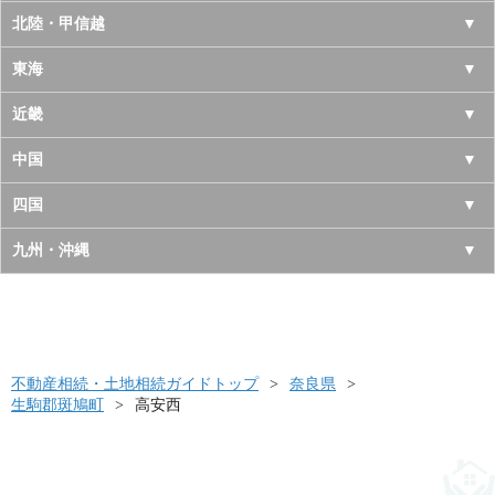
青森県
東京都
北陸・甲信越
岩手県
神奈川県
山梨県
東海
宮城県
千葉県
長野県
愛知県
近畿
秋田県
埼玉県
新潟県
岐阜県
大阪府
中国
山形県
茨城県
富山県
三重県
京都府
鳥取県
四国
福島県
栃木県
石川県
静岡県
兵庫県
島根県
徳島県
九州・沖縄
群馬県
福井県
奈良県
岡山県
香川県
福岡県
滋賀県
広島県
愛媛県
佐賀県
和歌山県
山口県
高知県
不動産相続・土地相続ガイドトップ
長崎県
奈良県
生駒郡斑鳩町
高安西
熊本県
大分県