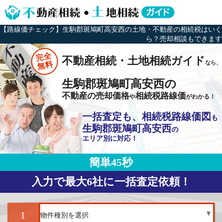
【路線価チェック】生駒郡斑鳩町高安西の土地・不動産の相続税はいく
ら？売却相談もできます
完全
不動産相続・土地相続ガイド
なら、
無料
生駒郡斑鳩町高安西の
不動産の売却価格
相続税路線価
や
がわかる！
一括査定も、相続税路線価図
も
生駒郡斑鳩町高安西
の
エリア別に対応！
簡単45秒
入力で最大6社に一括査定依頼！
1