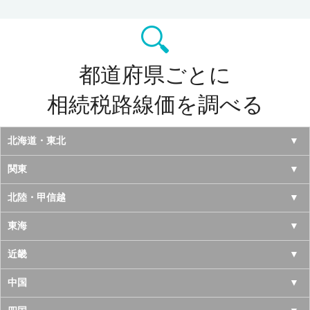
都道府県ごとに
相続税路線価を調べる
北海道・東北
北海道
関東
青森県
東京都
北陸・甲信越
岩手県
神奈川県
山梨県
東海
宮城県
千葉県
長野県
愛知県
近畿
秋田県
埼玉県
新潟県
岐阜県
大阪府
中国
山形県
茨城県
富山県
三重県