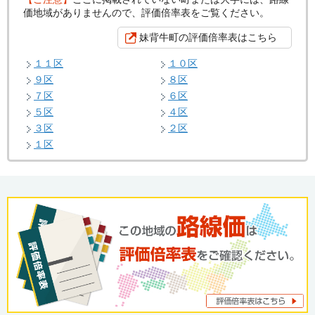
価地域がありませんので、評価倍率表をご覧ください。
妹背牛町の評価倍率表はこちら
１１区
１０区
９区
８区
７区
６区
５区
４区
３区
２区
１区