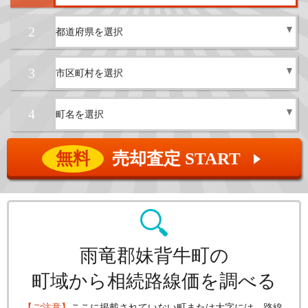
2
3
4
無料
売却査定 START
▲
雨竜郡妹背牛町の
町域から相続路線価を調べる
【ご注意】
ここに掲載されていない町または大字には、路線