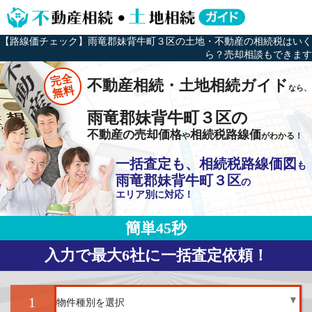
【路線価チェック】雨竜郡妹背牛町３区の土地・不動産の相続税はいく
ら？売却相談もできます
完全
不動産相続・土地相続ガイド
なら、
無料
雨竜郡妹背牛町３区の
不動産の売却価格
相続税路線価
や
がわかる！
一括査定も、相続税路線価図
も
雨竜郡妹背牛町３区
の
エリア別に対応！
簡単45秒
入力で最大6社に一括査定依頼！
1