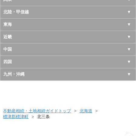
青森県
東京都
北陸・甲信越
岩手県
神奈川県
山梨県
東海
宮城県
千葉県
長野県
愛知県
近畿
秋田県
埼玉県
新潟県
岐阜県
大阪府
中国
山形県
茨城県
富山県
三重県
京都府
鳥取県
四国
福島県
栃木県
石川県
静岡県
兵庫県
島根県
徳島県
九州・沖縄
群馬県
福井県
奈良県
岡山県
香川県
福岡県
滋賀県
広島県
愛媛県
佐賀県
和歌山県
山口県
高知県
不動産相続・土地相続ガイドトップ
長崎県
北海道
標津郡標津町
北三条
熊本県
大分県