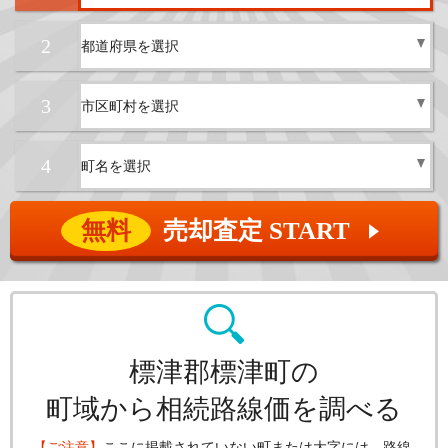
2
3
4
無料
売却査定 START
▲
標津郡標津町の
町域から相続路線価を調べる
【ご注意】
ここに掲載されていない町または大字には、路線