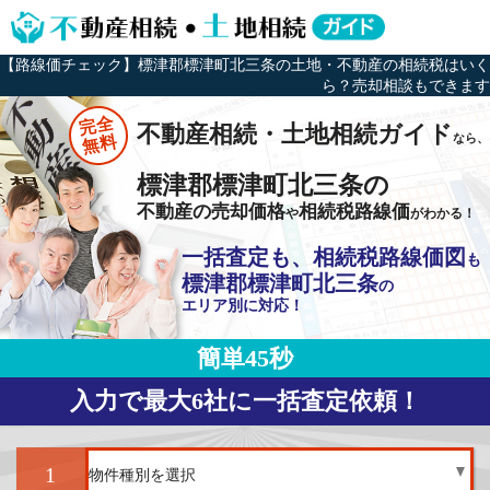
【路線価チェック】標津郡標津町北三条の土地・不動産の相続税はいく
ら？売却相談もできます
完全
不動産相続・土地相続ガイド
なら、
無料
標津郡標津町北三条の
不動産の売却価格
相続税路線価
や
がわかる！
一括査定も、相続税路線価図
も
標津郡標津町北三条
の
エリア別に対応！
簡単45秒
入力で最大6社に一括査定依頼！
1