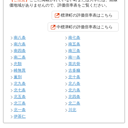
価地域がありませんので、評価倍率表をご覧ください。
標津町の評価倍率表はこちら
中標津町の評価倍率表はこちら
南八条
南七条
南六条
南五条
南四条
南三条
南二条
南一条
忠類
茶志骨
崎無異
古多糠
薫別
北十条
北九条
北八条
北七条
北六条
北五条
北四条
北三条
北二条
北一条
川北
伊茶仁