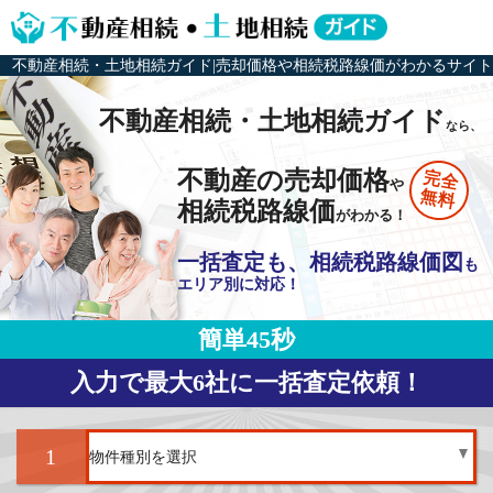
不動産相続・土地相続ガイド|売却価格や相続税路線価がわかるサイト
不動産相続・土地相続ガイド
なら、
不動産の売却価格
完全
や
無料
相続税路線価
がわかる！
一括査定も、相続税路線価図
も
エリア別に対応！
簡単45秒
入力で最大6社に一括査定依頼！
1