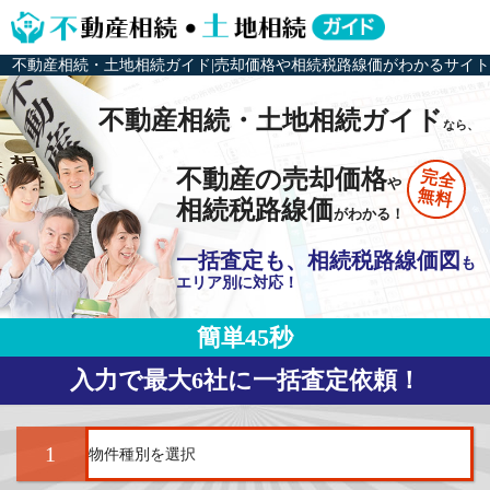
不動産相続・土地相続ガイド|売却価格や相続税路線価がわかるサイト
不動産相続・土地相続ガイド
なら、
不動産の売却価格
完全
や
無料
相続税路線価
がわかる！
一括査定も、相続税路線価図
も
エリア別に対応！
簡単45秒
入力で最大6社に一括査定依頼！
1